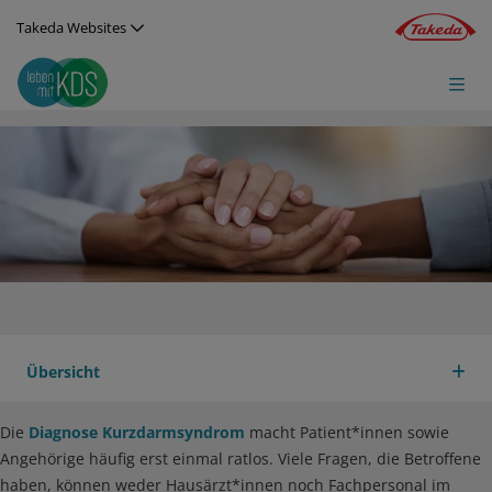
Direkt zum Inhalt
Takeda Websites
Image
Übersicht
Spezialkliniken
Fachärzt*innnen beantworten Fragen
Wei
Die
Diagnose Kurzdarmsyndrom
macht Patient*innen sowie
Angehörige häufig erst einmal ratlos. Viele Fragen, die Betroffene
haben, können weder Hausärzt*innen noch Fachpersonal im