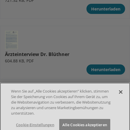
721.52 KB, PDF
Herunterladen
Ärzteinterview Dr. Blüthner
604.88 KB, PDF
Herunterladen
Wenn Sie auf „Alle Cookies akzeptieren“ klicken, stimmen
Sie der Speicherung von Cookies auf Ihrem Gerät zu, um
die Websitenavigation zu verbessern, die Websitenutzung
zu analysieren und unsere Marketingbemühungen zu
unterstützen.
Ärzteinterview Dr. Hilberath
616.43 KB, PDF
Cookie-Einstellungen
Alle Cookies akzeptieren