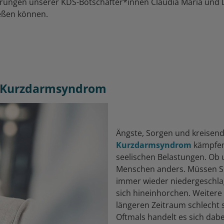
hrungen unserer KDS-Botschafter*innen Claudia Maria und D
eßen können.
m Kurzdarmsyndrom
Ängste, Sorgen und kreisend
Kurzdarmsyndrom
kämpfen
seelischen Belastungen. Ob u
Menschen anders. Müssen Sie
immer wieder niedergeschlag
sich hineinhorchen. Weitere
längeren Zeitraum schlecht 
Oftmals handelt es sich da