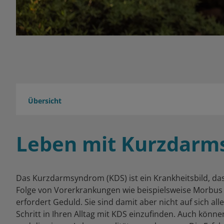
Übersicht
Psychologische Unterstützung
Ernährung im Alltag
Leben mit Kurzdar
Geschichten aus dem Leben
Das Kurzdarmsyndrom (KDS) ist ein Krankheitsbild, das
Folge von Vorerkrankungen wie beispielsweise Morbus
erfordert Geduld. Sie sind damit aber nicht auf sich all
Schritt in Ihren Alltag mit KDS einzufinden. Auch kö