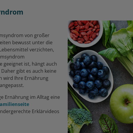
syndrom
armsyndrom von großer
iten bewusst unter die
Lebensmittel verzichten,
darmsyndrom
ie geeignet ist, hängt auch
 Daher gibt es auch keine
en wird Ihre Ernährung
 angepasst.
ge Ernährung im Alltag eine
amilienseite
indergerechte Erklärvideos