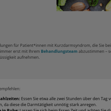
hlungen für Patient*innen mit Kurzdarmsyndrom, die Sie b
 immer erst mit Ihrem
Behandlungsteam
abzustimmen – so
lüssigkeit aufnehmen.
empfehlen:
ahlzeiten:
Essen Sie etwa alle zwei Stunden über den Tag v
n, da diese die Darmtätigkeit unnötig stark anregen.
e in Ruhe:
Lassen Sie sich beim Essen Zeit und achten Sie d