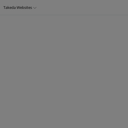
Direkt
Takeda Websites
zum
Inhalt
THERAPIEGEBIETE
PRODUKTE
Top
menu