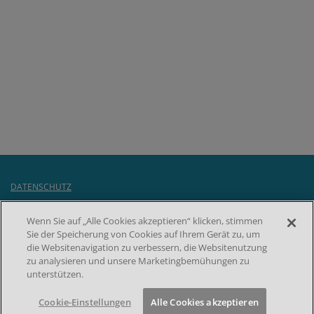
DATENSCHUTZ
F
IMPRESSUM
Wenn Sie auf „Alle Cookies akzeptieren“ klicken, stimmen
NUTZUNGSBEDINGUNGEN
o
Sie der Speicherung von Cookies auf Ihrem Gerät zu, um
COOKIE-EINSTELLUNGEN
die Websitenavigation zu verbessern, die Websitenutzung
o
Kontakt
zu analysieren und unsere Marketingbemühungen zu
unterstützen.
t
e
© 2026 by Takeda Pharma Vertrieb GmbH & Co. KG
Cookie-Einstellungen
Alle Cookies akzeptieren